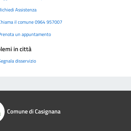
Richiedi Assistenza
Chiama il comune 0964 957007
Prenota un appuntamento
lemi in città
Segnala disservizio
Comune di Casignana