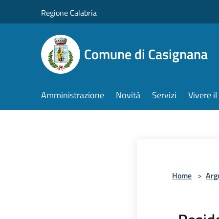
Salta al contenuto principale
Regione Calabria
Comune di Casignana
Amministrazione
Novità
Servizi
Vivere 
Home
>
Arg