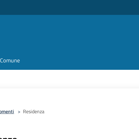
il Comune
omenti
>
Residenza