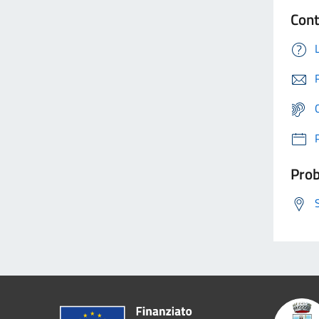
Cont
Prob