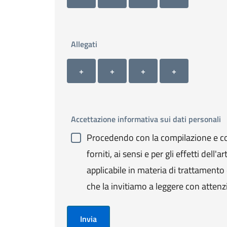
Allegati
Allegato 1
Allegato 2
Allegato 3
Allegato 4
+ Carica allegato 1
+ Carica allegato 2
+ Carica allegato 3
+ Carica allegato 4
+
+
+
+
Accettazione informativa sui dati personali
Procedendo con la compilazione e con
forniti, ai sensi e per gli effetti de
applicabile in materia di trattamento de
che la invitiamo a leggere con attenz
Invia