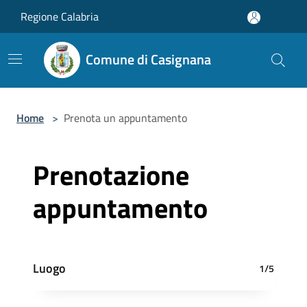
Salta al contenuto principale
Regione Calabria
Comune di Casignana
Home
>
Prenota un appuntamento
Prenotazione
appuntamento
Luogo
1/5