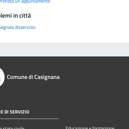
Prenota un appuntamento
lemi in città
Segnala disservizio
Comune di Casignana
E DI SERVIZIO
Educazione e formazione
 stato civile