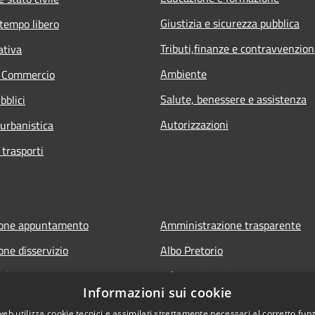
Giustizia e sicurezza pubblica
 tempo libero
Tributi,finanze e contravvenzion
ativa
Ambiente
e Commercio
Salute, benessere e assistenza
bblici
Autorizzazioni
 urbanistica
 trasporti
ione appuntamento
Amministrazione trasparente
one disservizio
Albo Pretorio
FAQ
Informativa privacy
Informazioni sui cookie
 assistenza
Note legali
web utilizza cookie tecnici e assimilati strettamente necessari al corretto fu