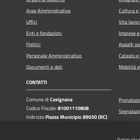
Aree Amministrative
Cultura e
Uffici
Vita lavor
Enti e fondazioni
Imprese 
Politici
Appalti pu
Personale Amministrativo
Catasto e
Documenti e dati
Mobilità e
CONTATTI
Comune di
Casignana
Prenotaz
Codice Fiscale:
81001110808
Segnalazi
Indirizzo
Piazza Municipio 89030 (RC)
Leggi le 
PEC:
protocollo.casignana@asmepec.it
Richiesta
Centralino Unico:
0964 957007
Questo sito 