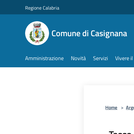
Salta al contenuto principale
Regione Calabria
Comune di Casignana
Amministrazione
Novità
Servizi
Vivere 
Home
>
Arg