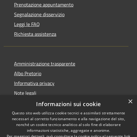
Prenotazione appuntamento
Segnalazione disservizio
Leggi le FAQ
Richiesta assistenza
Amministrazione trasparente
Albo Pretorio
Informativa privacy
Note legali
×
Dichiarazione di accessibilità
Informazioni sui cookie
Questo sito web utilizza cookie tecnici e assimilati strettamente
necessari al corretto funzionamento e alla navigazione del sito,
nonché un cookie tecnico analitico al solo fine di elaborare
informazioni statistiche, aggregate e anonime.
RSS
Copyright © 2026 • Comune di
Per maggiori dettagli, può consultare la cookie policy al seguente
link