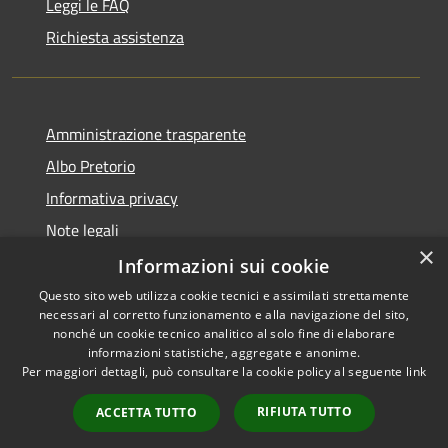
Leggi le FAQ
Richiesta assistenza
Amministrazione trasparente
Albo Pretorio
Informativa privacy
Note legali
×
Dichiarazione di accessibilità
Informazioni sui cookie
Questo sito web utilizza cookie tecnici e assimilati strettamente
necessari al corretto funzionamento e alla navigazione del sito,
nonché un cookie tecnico analitico al solo fine di elaborare
informazioni statistiche, aggregate e anonime.
RSS
Copyright © 2026 • Comune di
Per maggiori dettagli, può consultare la cookie policy al seguente
link
Accessibilità
Casignana • Powered by
Privacy
Municipium
Accesso
•
RIFIUTA TUTTO
ACCETTA TUTTO
Cookie
redazione