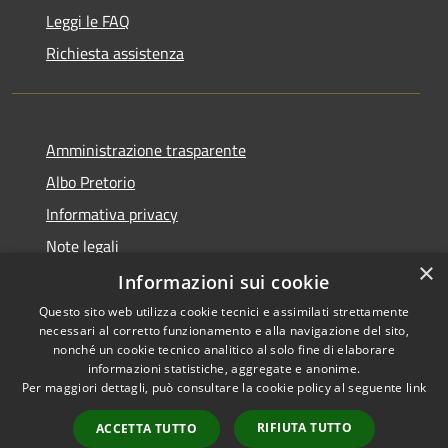
Leggi le FAQ
Richiesta assistenza
Amministrazione trasparente
Albo Pretorio
Informativa privacy
Note legali
×
Dichiarazione di accessibilità
Informazioni sui cookie
Questo sito web utilizza cookie tecnici e assimilati strettamente
necessari al corretto funzionamento e alla navigazione del sito,
nonché un cookie tecnico analitico al solo fine di elaborare
informazioni statistiche, aggregate e anonime.
RSS
Copyright © 2026 • Comune di
Per maggiori dettagli, può consultare la cookie policy al seguente
link
Accessibilità
Casignana • Powered by
Privacy
Municipium
Accesso
•
RIFIUTA TUTTO
ACCETTA TUTTO