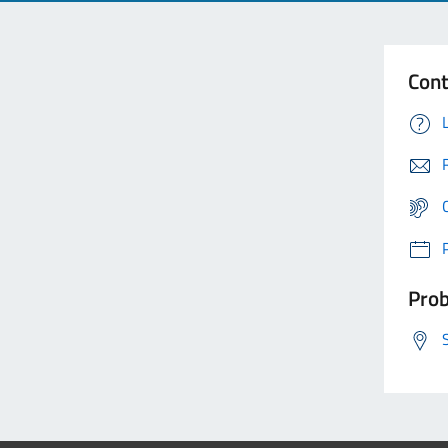
Cont
Prob