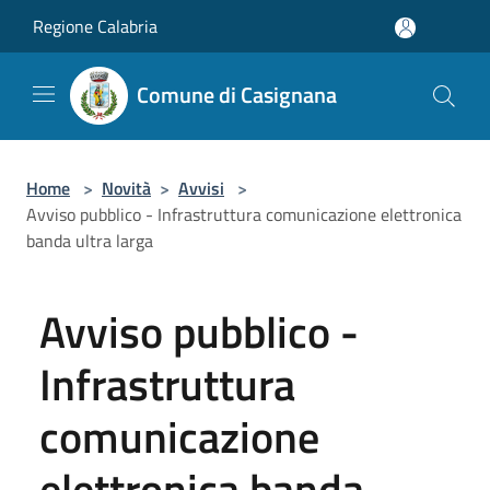
Salta al contenuto principale
Regione Calabria
Comune di Casignana
Home
>
Novità
>
Avvisi
>
Avviso pubblico - Infrastruttura comunicazione elettronica
banda ultra larga
Avviso pubblico -
Infrastruttura
comunicazione
elettronica banda