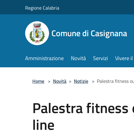
Salta al contenuto principale
Regione Calabria
Comune di Casignana
Amministrazione
Novità
Servizi
Vivere 
Home
>
Novità
>
Notizie
>
Palestra fitness o
Palestra fitness
line