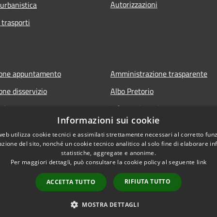
Autorizzazioni
 urbanistica
 trasporti
ione appuntamento
Amministrazione trasparente
one disservizio
Albo Pretorio
FAQ
Informativa privacy
Informazioni sui cookie
 assistenza
Note legali
web utilizza cookie tecnici e assimilati strettamente necessari al corretto fu
Dichiarazione di accessibilità
azione del sito, nonché un cookie tecnico analitico al solo fine di elaborare i
statistiche, aggregate e anonime.
Per maggiori dettagli, può consultare la cookie policy al seguente
link
RIFIUTA TUTTO
ACCETTA TUTTO
l sito
Copyright © 2026 • Comune di 
MOSTRA DETTAGLI