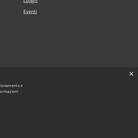
Luoghi
Eventi
×
nzionamento e
nformazioni
Municipium
Accesso redazione
Casignana • Powered by
•