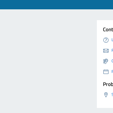
Cont
Prob