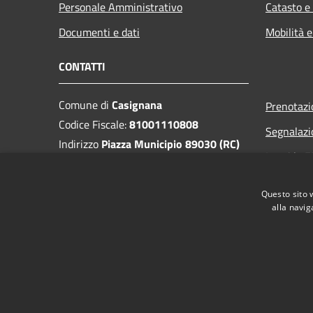
Personale Amministrativo
Catasto e
Documenti e dati
Mobilità e
CONTATTI
Comune di
Casignana
Prenotaz
Codice Fiscale:
81001110808
Segnalazi
Indirizzo
Piazza Municipio 89030 (RC)
Leggi le 
PEC:
protocollo.casignana@asmepec.it
Richiesta
Centralino Unico:
0964 957007
Questo sito 
alla navig
RSS
Accessibilità
Privacy
Cookie
Mappa de