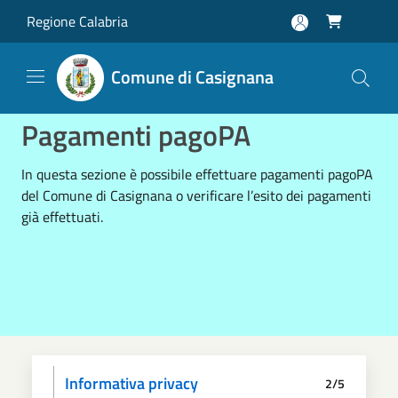
Salta al contenuto principale
Regione Calabria

Comune di Casignana
Pagamenti pagoPA
In questa sezione è possibile effettuare pagamenti pagoPA
del Comune di Casignana o verificare l’esito dei pagamenti
già effettuati.
Informativa privacy
2/5
Dati anagrafici
Paga
Riepilogo