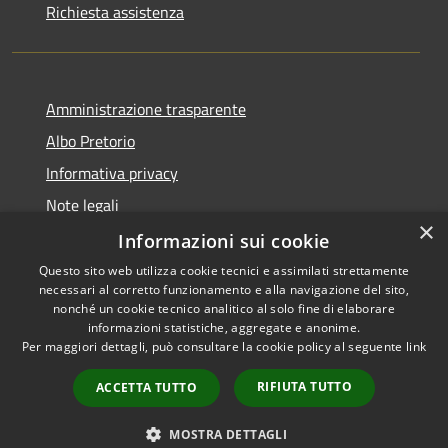
Richiesta assistenza
Amministrazione trasparente
Albo Pretorio
Informativa privacy
Note legali
×
Dichiarazione di accessibilità
Informazioni sui cookie
Questo sito web utilizza cookie tecnici e assimilati strettamente
necessari al corretto funzionamento e alla navigazione del sito,
nonché un cookie tecnico analitico al solo fine di elaborare
informazioni statistiche, aggregate e anonime.
RSS
Copyright © 2026 • Comune di
Per maggiori dettagli, può consultare la cookie policy al seguente
link
Accessibilità
Casignana • Powered by
Complet
Privacy
Municipium
Accesso
•
RIFIUTA TUTTO
ACCETTA TUTTO
Indietro
Prosegui
Cookie
redazione
Mappa del sito
MOSTRA DETTAGLI