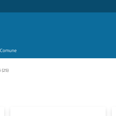
il Comune
i (25)