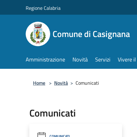
Salta al contenuto principale
Regione Calabria
Comune di Casignana
Amministrazione
Novità
Servizi
Vivere 
Home
>
Novità
>
Comunicati
Comunicati
COMUNICATI