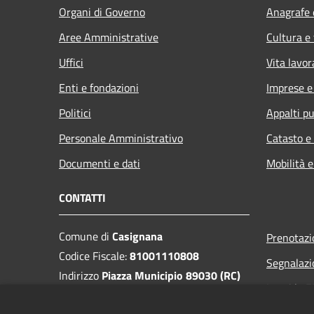
Organi di Governo
Anagrafe e
Aree Amministrative
Cultura e
Uffici
Vita lavor
Enti e fondazioni
Imprese 
Politici
Appalti pu
Personale Amministrativo
Catasto e
Documenti e dati
Mobilità e
CONTATTI
Comune di
Casignana
Prenotaz
Codice Fiscale:
81001110808
Segnalazi
Indirizzo
Piazza Municipio 89030 (RC)
Leggi le 
PEC:
protocollo.casignana@asmepec.it
Richiesta