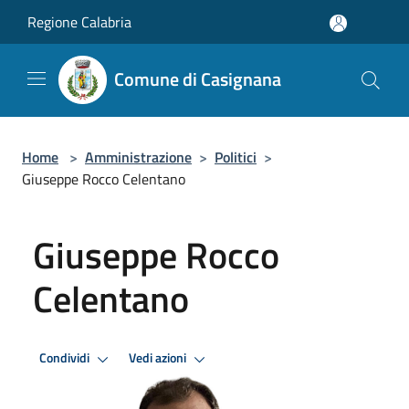
Salta al contenuto principale
Regione Calabria
Comune di Casignana
Home
>
Amministrazione
>
Politici
>
Giuseppe Rocco Celentano
Giuseppe Rocco
Celentano
Condividi
Vedi azioni