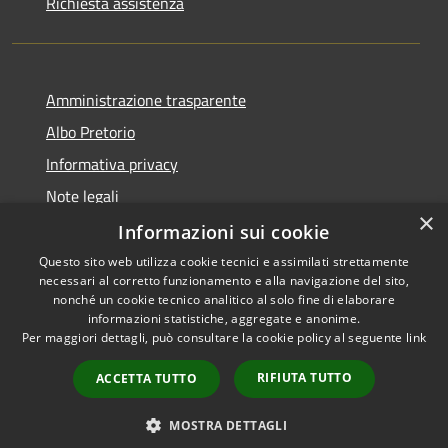
Richiesta assistenza
Amministrazione trasparente
Albo Pretorio
Informativa privacy
Note legali
×
Dichiarazione di accessibilità
Informazioni sui cookie
Questo sito web utilizza cookie tecnici e assimilati strettamente
necessari al corretto funzionamento e alla navigazione del sito,
nonché un cookie tecnico analitico al solo fine di elaborare
informazioni statistiche, aggregate e anonime.
RSS
Copyright © 2026 • Comune di
Per maggiori dettagli, può consultare la cookie policy al seguente
link
Accessibilità
Casignana • Powered by
Privacy
Municipium
Accesso
•
RIFIUTA TUTTO
ACCETTA TUTTO
Cookie
redazione
Mappa del sito
MOSTRA DETTAGLI