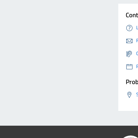
Cont
Prob