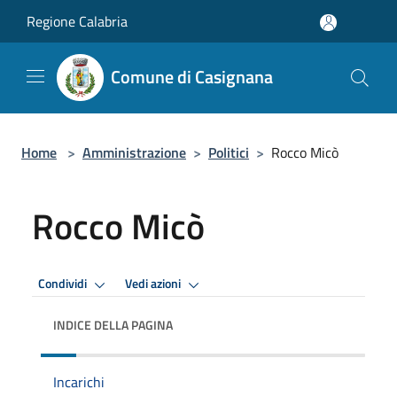
Salta al contenuto principale
Regione Calabria
Comune di Casignana
Home
>
Amministrazione
>
Politici
>
Rocco Micò
Rocco Micò
Condividi
Vedi azioni
INDICE DELLA PAGINA
Incarichi