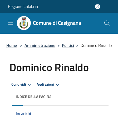
Salta al contenuto principale
Regione Calabria
Comune di Casignana
Home
>
Amministrazione
>
Politici
>
Dominico Rinaldo
Dominico Rinaldo
Condividi
Vedi azioni
INDICE DELLA PAGINA
Incarichi